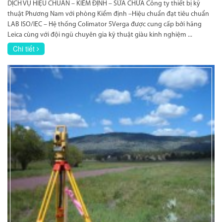
DỊCH VỤ HIỆU CHUẨN – KIỂM ĐỊNH – SỬA CHỮA Công ty thiết bị kỹ
thuật Phương Nam với phòng Kiểm định –Hiệu chuẩn đạt tiêu chuẩn
LAB ISO/IEC – Hệ thống Colimator 5Verga được cung cấp bởi hãng
Leica cùng với đội ngũ chuyên gia kỹ thuật giàu kinh nghiệm ...
Chi tiết