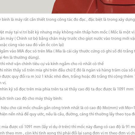
 bình là máy rất cần thiết trong công tác đo đạc , đặc biệt là trong xây dự
Đặt máy tại vị trí bất kỳ nhưng máy không nên thấp hơn mốc ( Mốc là một vị t
Cân máy ( Chỉnh sơ bộ bằng chân máy trước cho giọt nước vào trong mới vặn 
hoặc cùng vào sau đó vẵn ốc còn lại)
gắm vào MIA đọc só trên Mia ( Mia là cái cây thước cứng có ghi số đỏ trắng 
ại 4m là thường dùng).
 thì nhớ vận chỉnh tiêu cự và kính ngắm cho rõ nhất có thể
thì nhìn thấy số trên mia ghi trên đầu chữ E đó là ngàn và hàng trăm của số 
ẽ được quy đổi ra m )cứ 1 khấc nhỏ đen, trắng hoặc đỏ trắng thì cộng thêm 
 vị.
 nhìn kỹ số đọc trên mia phia trên ta sẽ thấy cao độ ta đọc được là 1091 mm
ch tính cao độ cho máy thủy bình:
ý hiệu cho cái mốc chuẩn gần công trình nhất là có cao độ Mo(mm) với Mo=1
thiện nền nhà để quy ước, nếu là cầu, đường, cảng thì thường lấy theo tọa 
c mia được cố 1091 mm (lấy ví dụ ở trên) thì mốc này đang có cao độ là 91 m
ính theo mm , còn khi tình xong thì phải đổi lại sang đơn vị m theo đơn vị c