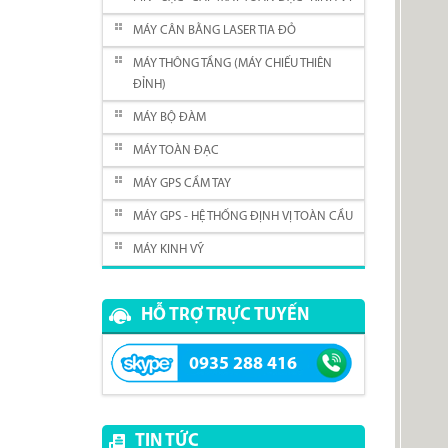
MÁY CÂN BẰNG LASER TIA ĐỎ
MÁY THÔNG TẦNG (MÁY CHIẾU THIÊN
ĐỈNH)
MÁY BỘ ĐÀM
MÁY TOÀN ĐẠC
MÁY GPS CẦM TAY
MÁY GPS - HỆ THỐNG ĐỊNH VỊ TOÀN CẦU
MÁY KINH VỸ
HỖ TRỢ TRỰC TUYẾN
0935 288 416
TIN TỨC