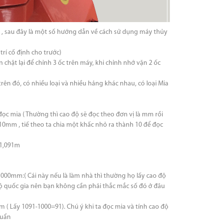
ng , sau đây là một số hướng dẫn về cách sử dụng máy thủy
rí cố định cho trước)
chặt lại để chỉnh 3 ốc trên máy, khi chỉnh nhớ vặn 2 ốc
trên đó, có nhiều loại và nhiều hảng khác nhau, có loại Mia
đọc mia ( Thường thì cao độ sẽ đọc theo đơn vị là mm rồi
10mm , tiế theo ta chia một khấc nhỏ ra thành 10 để đọc
 1,091m
000mm:( Cái này nếu là làm nhà thì thường họ lấy cao độ
độ quốc gia nên bạn không cần phải thắc mắc số đó ở đâu
m ( Lấy 1091-1000=91). Chú ý khi ta đọc mia và tính cao độ
huẩn