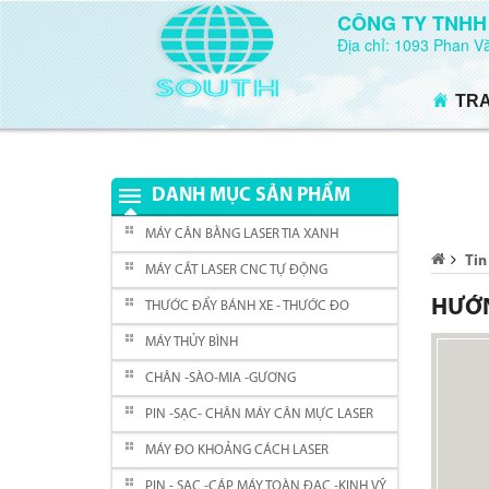
CÔNG TY TNHH
Địa chỉ: 1093 Phan 
TR
DANH MỤC SẢN PHẨM
MÁY CÂN BẰNG LASER TIA XANH
Tin
MÁY CẮT LASER CNC TỰ ĐỘNG
HƯỚN
THƯỚC ĐẨY BÁNH XE - THƯỚC ĐO
MÁY THỦY BÌNH
CHÂN -SÀO-MIA -GƯƠNG
PIN -SẠC- CHÂN MÁY CÂN MỰC LASER
MÁY ĐO KHOẢNG CÁCH LASER
PIN - SẠC -CÁP MÁY TOÀN ĐẠC -KINH VỸ