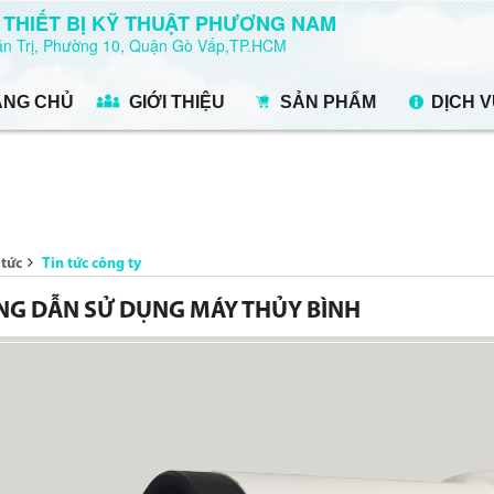
 THIẾT BỊ KỸ THUẬT PHƯƠNG NAM
Văn Trị, Phường 10, Quận Gò Vấp,TP.HCM
ANG CHỦ
GIỚI THIỆU
SẢN PHẨM
DỊCH 
 tức
Tin tức công ty
G DẪN SỬ DỤNG MÁY THỦY BÌNH