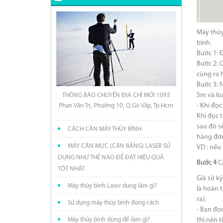
Máy thủy
bình.
Bước 1: 
Bước 2: 
cùng ra 
Bước 3: N
5m và lo
THÔNG BÁO CHUYỂN ĐỊA CHỈ MỚI 1093
- Khi đọc
Phan Văn Trị, Phường 10, Q.Gò Vấp, Tp.Hcm
Khi đọc 
sau đó s
CÁCH CÂN MÁY THỦY BÌNH
hàng đơn
MÁY CÂN MỰC (CÂN BẰNG) LASER SỬ
VD : nếu
DỤNG NHƯ THẾ NÀO ĐỂ ĐẠT HIỆU QUẢ
Bước 4
Cá
TỐT NHẤT
Giả sử k
Máy thủy bình Laser dung làm gì?
là hoàn 
ra).
Sử dụng máy thủy bình đúng cách
- Bạn đọ
thì nên t
Máy thủy bình dùng để làm gì?