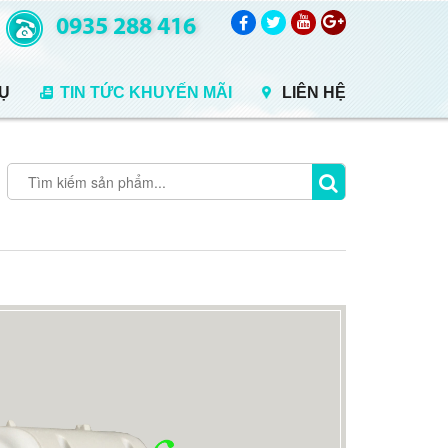
0935 288 416
VỤ
TIN TỨC KHUYẾN MÃI
LIÊN HỆ