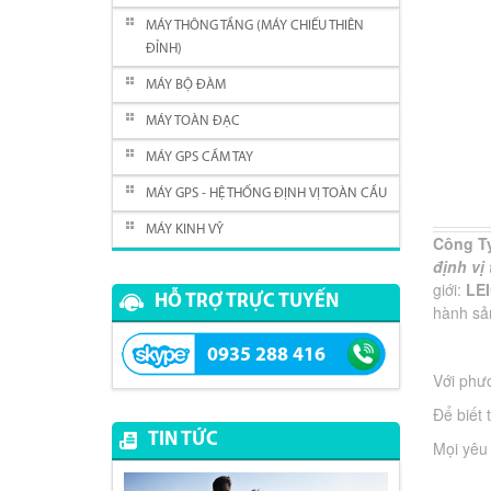
MÁY THÔNG TẦNG (MÁY CHIẾU THIÊN
ĐỈNH)
MÁY BỘ ĐÀM
MÁY TOÀN ĐẠC
MÁY GPS CẦM TAY
MÁY GPS - HỆ THỐNG ĐỊNH VỊ TOÀN CẦU
MÁY KINH VỸ
Công Ty
định vị
giới:
LE
HỖ TRỢ TRỰC TUYẾN
hành sản
0935 288 416
Với ph
Để biết 
TIN TỨC
Mọi yêu