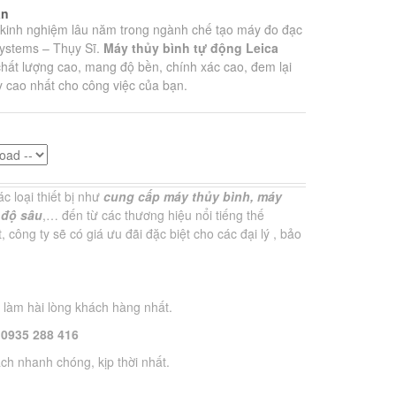
ản
 kinh nghiệm lâu năm trong ngành chế tạo máy đo đạc
ystems – Thụy Sĩ.
Máy thủy bình tự động Leica
hất lượng cao, mang độ bền, chính xác cao, đem lại
y cao nhất cho công việc của bạn.
ác loại thiết bị như
cung cấp máy thủy bình,
máy
 độ sâu
,… đến từ các thương hiệu nổi tiếng thế
, công ty sẽ có giá
ưu đãi đặc biệt cho các đại lý , bảo
 làm hài lòng khách hàng nhất.
: 0935 288 416
h nhanh chóng, kịp thời nhất.