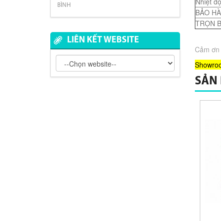
Nhiệt độ
BÌNH
BẢO H
TRỌN 
LIÊN KẾT WEBSITE
Cảm ơn Q
Showroo
SẢN