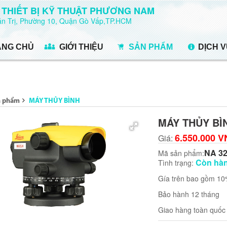
 THIẾT BỊ KỸ THUẬT PHƯƠNG NAM
Văn Trị, Phường 10, Quận Gò Vấp,TP.HCM
ANG CHỦ
GIỚI THIỆU
SẢN PHẨM
DỊCH 
n phẩm
MÁY THỦY BÌNH
MÁY THỦY BÌN
6.550.000 
Giá:
NA 3
Mã sản phẩm:
Còn hà
Tình trạng:
Gía trên bao gồm 1
Bảo hành 12 tháng
Giao hàng toàn quốc