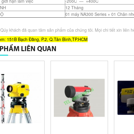
 giới hạn làm việc
-20oC — +40oC
ÀNH
12 Tháng
BỘ
01 máy NA300 Series + 01 Chân n
úy khách đã quan tâm sản phẩm của chúng tôi. Mọi chi tiết xin liên h
m: 151B Bạch Đằng, P.2, Q.Tân Bình,TP.HCM
 PHẨM LIÊN QUAN