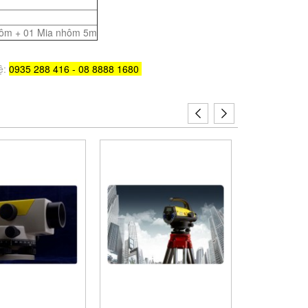
hôm + 01 Mia nhôm 5m
ệ:
0935 288 416 - 08 8888 1680