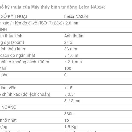
ố kỹ thuật của Máy thủy bình tự động Leica NA324:
SỐ KỸ THUẬT
Leica
NA324
h xác / 1Km đo đi về (ISO17123-2)
2.0 mm
ÍNH
m thấu kính
Ảnh thuận
g đại (zoom)
24 x
ính thấu kính
36 mm
cách đo ngắn nhất
< 1.0 m
nhìn ở khoảng cách 100 m
< 2.1 mm
hân
100
 phụ
0
 làm việc
± 15'
p chính xác (độ lệch chuẩn)
< 0.5"
y
8' / 2 mm
Ộ NGANG
360o
 nhỏ nhất
1o
ượng
1.5 Kg