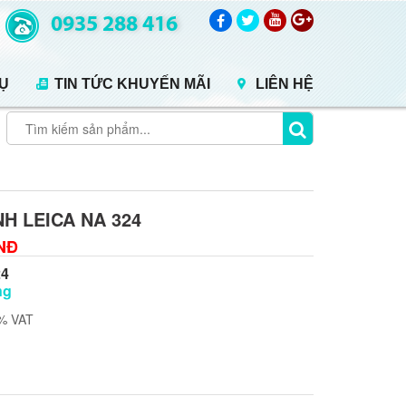
0935 288 416
VỤ
TIN TỨC KHUYẾN MÃI
LIÊN HỆ
H LEICA NA 324
VNĐ
24
ng
0% VAT