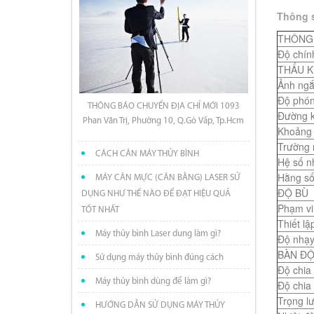
Thông s
THÔNG 
Độ chín
THẤU K
Ảnh ngắ
Độ phón
THÔNG BÁO CHUYỂN ĐỊA CHỈ MỚI 1093
Đường k
Phan Văn Trị, Phường 10, Q.Gò Vấp, Tp.Hcm
Khoảng 
Trường 
CÁCH CÂN MÁY THỦY BÌNH
Hệ số n
Hằng số
MÁY CÂN MỰC (CÂN BẰNG) LASER SỬ
ĐỘ BÙ
DỤNG NHƯ THẾ NÀO ĐỂ ĐẠT HIỆU QUẢ
Phạm vi
TỐT NHẤT
Thiết lậ
Máy thủy bình Laser dung làm gì?
Độ nhạ
BÀN Đ
Sử dụng máy thủy bình đúng cách
Độ chia
Máy thủy bình dùng để làm gì?
Độ chia
Trọng l
HƯỚNG DẪN SỬ DỤNG MÁY THỦY