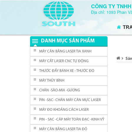
CÔNG TY TNHH
Địa chỉ: 1093 Phan 
TR
DANH MỤC SẢN PHẨM
MÁY CÂN BẰNG LASER TIA XANH
Sả
MÁY CẮT LASER CNC TỰ ĐỘNG
THƯỚC ĐẨY BÁNH XE - THƯỚC ĐO
MÁY THỦY BÌNH
CHÂN -SÀO-MIA -GƯƠNG
PIN -SẠC- CHÂN MÁY CÂN MỰC LASER
MÁY ĐO KHOẢNG CÁCH LASER
PIN - SẠC -CÁP MÁY TOÀN ĐẠC -KINH VỸ
MÁY CÂN BẰNG LASER TIA ĐỎ