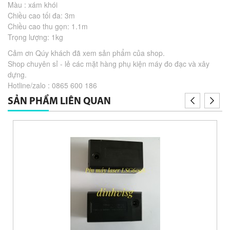
Màu : xám khói
Chiều cao tối đa: 3m
Chiều cao thu gọn: 1.1m
Trọng lượng: 1kg
Cảm ơn Qúy khách đã xem sản phẩm của shop.
Shop chuyên sỉ - lẻ các mặt hàng phụ kiện máy đo đạc và xây
dựng.
Hotline/zalo : 0865 600 186
SẢN PHẨM LIÊN QUAN