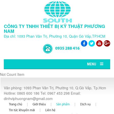
CÔNG TY TNHH THIẾT BỊ KỸ THUẬT PHƯƠNG
NAM
Địa chỉ: 1093 Phan Văn Trị, Phường 10, Quận Gò Vấp,TP.HCM
0935 288 416
MENU
Not Count Item
Văn phòng: 1093 Phan Văn Trị, Phường 10, Q.Gò Vấp, Tp.Hcm
Hotline: 0865 600 186 Tel: 0967 453 298 Email:
dinhviphuongnam@gmail.com
Trang chủ
Giới thiệu
Sản phẩm
Dịch vụ
Tin tức khuyến mãi
Liên hệ